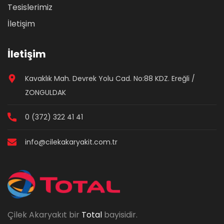
Tesislerimiz
İletişim
İletişim
Kavaklık Mah. Devrek Yolu Cad. No:88 KDZ. Ereğli /
ZONGULDAK
0 (372) 322 41 41
info@cilekakaryakit.com.tr
Çilek Akaryakıt bir
Total
bayisidir.