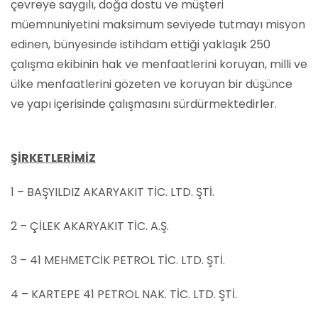
çevreye saygılı, doğa dostu ve müşteri
müemnuniyetini maksimum seviyede tutmayı misyon
edinen, bünyesinde istihdam ettiği yaklaşık 250
çalışma ekibinin hak ve menfaatlerini koruyan, milli ve
ülke menfaatlerini gözeten ve koruyan bir düşünce
ve yapı içerisinde çalışmasını sürdürmektedirler.
ŞİRKETLERİMİZ
1 – BAŞYILDIZ AKARYAKIT TİC. LTD. ŞTİ.
2 – ÇİLEK AKARYAKIT TİC. A.Ş.
3 – 41 MEHMETCİK PETROL TİC. LTD. ŞTİ.
4 – KARTEPE 41 PETROL NAK. TİC. LTD. ŞTİ.