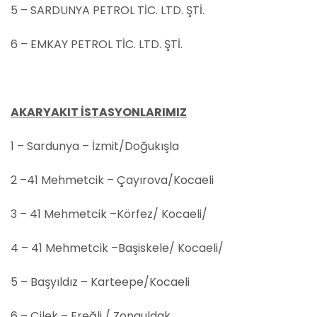
5 – SARDUNYA PETROL TİC. LTD. ŞTİ.
6 – EMKAY PETROL TİC. LTD. ŞTİ.
AKARYAKIT İSTASYONLARIMIZ
1 – Sardunya – İzmit/Doğukışla
2 –41 Mehmetcik – Çayırova/Kocaeli
3 – 41 Mehmetcik –Körfez/ Kocaeli/
4 – 41 Mehmetcik –Başiskele/ Kocaeli/
5 – Başyıldız – Karteepe/Kocaeli
6 – Çilek – Ereğli / Zonguldak