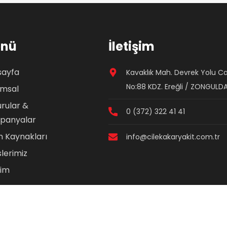
nü
İletişim
sayfa
Kavaklık Mah. Devrek Yolu Ca
No:88 KDZ. Ereğli / ZONGULD
umsal
rular &
0 (372) 322 41 41
panyalar
n Kaynakları
info@cilekakaryakit.com.tr
slerimiz
şim