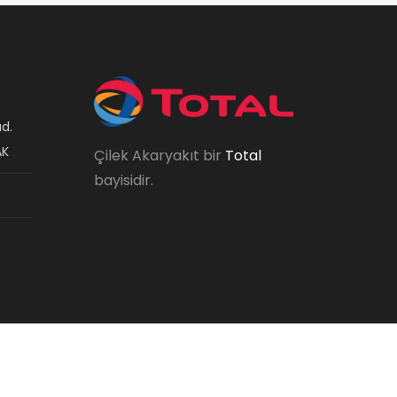
d.
AK
Çilek Akaryakıt bir
Total
bayisidir.