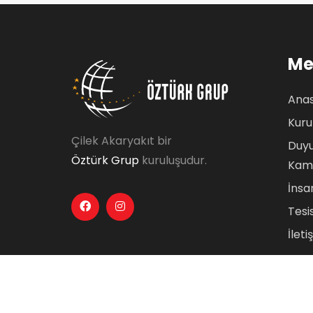
Me
Ana
Kur
Çilek Akaryakıt bir
Duyu
Öztürk Grup
kuruluşudur.
Kam
İnsa
Tesi
İleti